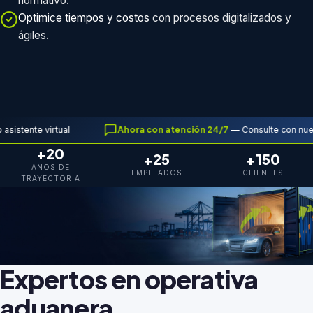
normativo.
Optimice tiempos y costos
con procesos digitalizados y
ágiles.
Ahora con atención 24/7
tual
— Consulte con nuestro asistente
+20
+25
+150
AÑOS DE
EMPLEADOS
CLIENTES
TRAYECTORIA
Expertos en operativa
Del origen hasta su bodega
aduanera
Coordinamos cada etapa de la operación