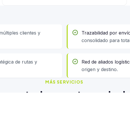
últiples clientes y
Trazabilidad por envío
consolidado para tota
atégica de rutas y
Red de aliados logístic
origen y destino.
MÁS SERVICIOS
ozca todas nuestras soluci
SERVICIO
SERVIC
Zona Franca
Trans