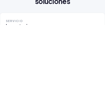
soluciones
SERVICIO
Importaciones
Ver más →
SERVICIO
Exportaciones
Ver más →
SERVICIO
Consolidación
Ver más →